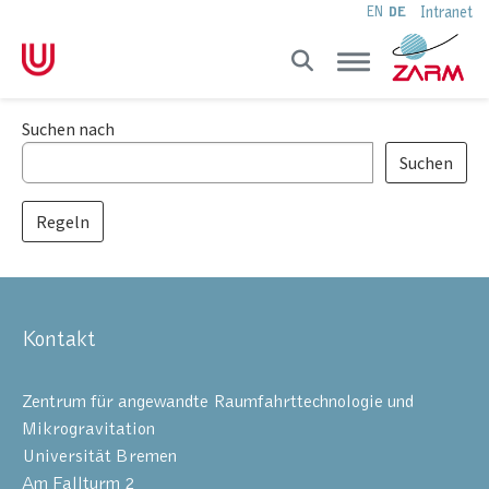
Intranet
EN
DE
Skip to main navigation
Skip to main content
Skip to page footer
Suchformular
Suchen nach
Regeln
Kontakt
Zentrum für angewandte Raumfahrttechnologie und
Mikrogravitation
Universität Bremen
Am Fallturm 2