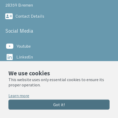
28359 Bremen
Contact Details
Social Media
Youtube
LinkedIn
We use cookies
© ZARM, Universität Bremen 2025
This website uses only essential cookies to ensure its
Datenschutzerklärung
proper operation.
Impressum
Learn more
Got it!