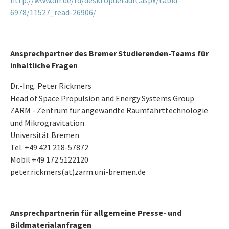
http://www.dlr.de/rd/desktopdefault.aspx/tabid-
6978/11527_read-26906/
Ansprechpartner des Bremer Studierenden-Teams für
inhaltliche Fragen
Dr.-Ing. Peter Rickmers
Head of Space Propulsion and Energy Systems Group
ZARM - Zentrum für angewandte Raumfahrttechnologie
und Mikrogravitation
Universität Bremen
Tel. +49 421 218-57872
Mobil +49 172 5122120
peter.rickmers(at)zarm.uni-bremen.de
Ansprechpartnerin für allgemeine Presse- und
Bildmaterialanfragen