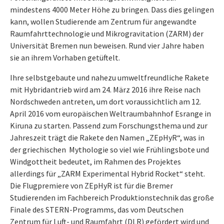
mindestens 4000 Meter Höhe zu bringen. Dass dies gelingen
kann, wollen Studierende am Zentrum für angewandte
Raumfahrttechnologie und Mikrogravitation (ZARM) der
Universität Bremen nun beweisen. Rund vier Jahre haben
sie an ihrem Vorhaben getüftelt.
Ihre selbstgebaute und nahezu umweltfreundliche Rakete
mit Hybridantrieb wird am 24. März 2016 ihre Reise nach
Nordschweden antreten, um dort voraussichtlich am 12.
April 2016 vom europäischen Weltraumbahnhof Esrange in
Kiruna zu starten. Passend zum Forschungsthema und zur
Jahreszeit trägt die Rakete den Namen „ZEpHyR“, was in
der griechischen Mythologie so viel wie Frühlingsbote und
Windgottheit bedeutet, im Rahmen des Projektes
allerdings für „ZARM Experimental Hybrid Rocket“ steht.
Die Flugpremiere von ZEpHyR ist für die Bremer
Studierenden im Fachbereich Produktionstechnik das große
Finale des STERN-Programms, das vom Deutschen
Zentrum für Luft- und Raumfahrt (DLR) gefördert wird und