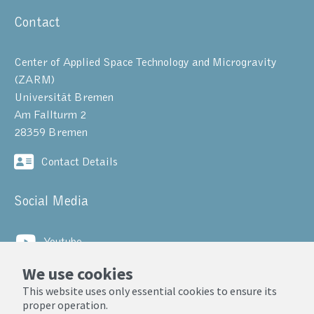
Contact
Center of Applied Space Technology and Microgravity
(ZARM)
Universität Bremen
Am Fallturm 2
28359 Bremen
Contact Details
Social Media
Youtube
We use cookies
LinkedIn
This website uses only essential cookies to ensure its
proper operation.
© ZARM, Universität Bremen 2025