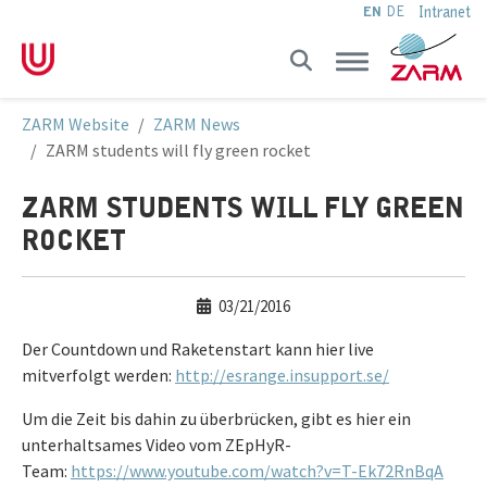
Intranet
EN
DE
Skip to main navigation
Skip to main content
Skip to page footer
You are here:
ZARM Website
ZARM News
ZARM students will fly green rocket
ZARM STUDENTS WILL FLY GREEN
ROCKET
03/21/2016
Der Countdown und Raketenstart kann hier live
mitverfolgt werden:
http://esrange.insupport.se/
Um die Zeit bis dahin zu überbrücken, gibt es hier ein
unterhaltsames Video vom ZEpHyR-
Team:
https://www.youtube.com/watch?v=T-Ek72RnBqA