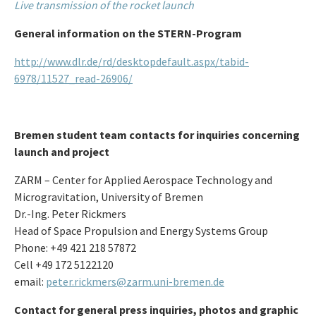
Live transmission of the rocket launch
General information on the STERN-Program
http://www.dlr.de/rd/desktopdefault.aspx/tabid-
6978/11527_read-26906/
Bremen student team contacts for inquiries concerning
launch and project
ZARM – Center for Applied Aerospace Technology and
Microgravitation, University of Bremen
Dr.-Ing. Peter Rickmers
Head of Space Propulsion and Energy Systems Group
Phone: +49 421 218 57872
Cell +49 172 5122120
email:
peter.rickmers@zarm.uni-bremen.de
Contact for general press inquiries, photos and graphic