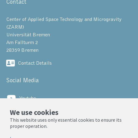
Contact
Center of Applied Space Technology and Microgravity
(ZARM)
Universität Bremen
Am Fallturm 2
28359 Bremen
Contact Details
Social Media
Youtube
We use cookies
LinkedIn
This website uses only essential cookies to ensure its
proper operation.
© ZARM, Universität Bremen 2025