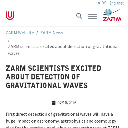
Intranet
EN
DE
Skip to main navigation
Skip to main content
Skip to page footer
You are here:
ZARM Website
ZARM News
ZARM scientists excited about detection of gravitational
waves
ZARM SCIENTISTS EXCITED
ABOUT DETECTION OF
GRAVITATIONAL WAVES
02/16/2016
First direct detection of gravitational waves will have a
huge impact on astronomy, astrophysics and cosmology
also for the gravitational-physics research group at ZARM.