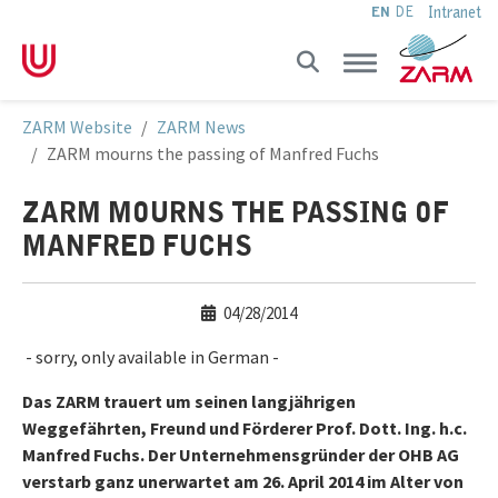
Intranet
EN
DE
Skip to main navigation
Skip to main content
Skip to page footer
You are here:
ZARM Website
ZARM News
ZARM mourns the passing of Manfred Fuchs
ZARM MOURNS THE PASSING OF
MANFRED FUCHS
04/28/2014
- sorry, only available in German -
Das ZARM trauert um seinen langjährigen
Weggefährten, Freund und Förderer Prof. Dott. Ing. h.c.
Manfred Fuchs. Der Unternehmensgründer der OHB AG
verstarb ganz unerwartet am 26. April 2014 im Alter von