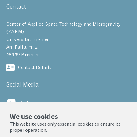
Contact
Center of Applied Space Technology and Microgravity
(ZARM)
Universität Bremen
Am Fallturm 2
28359 Bremen
Contact Details
Social Media
Youtube
We use cookies
LinkedIn
This website uses only essential cookies to ensure its
proper operation.
© ZARM, Universität Bremen 2025