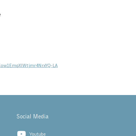
e
UCow1EmqXlWtjmr4NrxYQ-LA
Social Media
Youtube