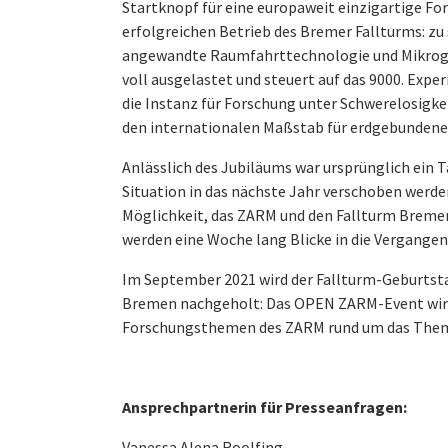
Startknopf für eine europaweit einzigartige Fo
erfolgreichen Betrieb des Bremer Fallturms: zu
angewandte Raumfahrttechnologie und Mikrogra
voll ausgelastet und steuert auf das 9000. Exper
die Instanz für Forschung unter Schwerelosigke
den internationalen Maßstab für erdgebundene
Anlässlich des Jubiläums war ursprünglich ein T
Situation in das nächste Jahr verschoben werde
Möglichkeit, das ZARM und den Fallturm Bremen
werden eine Woche lang Blicke in die Vergangen
Im September 2021 wird der Fallturm-Geburtsta
Bremen nachgeholt: Das OPEN ZARM-Event wird 
Forschungsthemen des ZARM rund um das Thema 
Ansprechpartnerin für Presseanfragen:
Vanessa Alena Roolfing