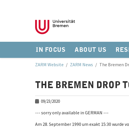
IN FOCUS
ABOUT US
RES
Skip to main navigation
Skip to main content
Skip to page footer
You are here:
ZARM Website
ZARM News
The Bremen Dr
THE BREMEN DROP T
09/23/2020
--- sorry only available in GERMAN ---
Am 28. September 1990 um exakt 15:30 wurde v