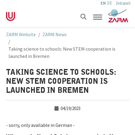
Intranet
EN
DE
Skip to main navigation
Skip to main content
Skip to page footer
You are here:
ZARM Website
ZARM News
Taking science to schools: New STEM cooperation is
launched in Bremen
TAKING SCIENCE TO SCHOOLS:
NEW STEM COOPERATION IS
LAUNCHED IN BREMEN
04/19/2023
- sorry, only available in German -