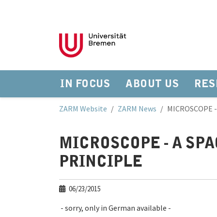
IN FOCUS
ABOUT US
RES
Skip to main navigation
Skip to main content
Skip to page footer
You are here:
ZARM Website
ZARM News
MICROSCOPE -
MICROSCOPE - A SP
PRINCIPLE
06/23/2015
- sorry, only in German available -