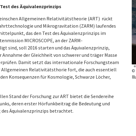
est des Äquivalenzprinzips
teinschen Allgemeinen Relativitätstheorie (ART) rückt
hrttechnologie und Mikrogravitation (ZARM) laufendes
ittelpunkt, das den Test des Äquivalenzprinzips im
llitenmission MICROSCOPE, an der ZARM-
igt sind, soll 2016 starten und das Äquivalenzprinzip,
er Annahme der Gleichheit von schwerer und träger Masse
berprüfen. Damit setzt das internationale Forschungsteam
Allgemeinen Relativitätsthorie fort, die auch essentiell
©
ll den Konsequenzen für Kosmologie, Schwarze Löcher,
Il
ellen Stand der Forschung zur ART bietet die Sendereihe
unks, deren erster Hörfunkbeitrag die Bedeutung und
 des Äquivalenzprinzips betrachtet.