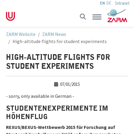
Intranet
EN
DE
Skip to main navigation
Skip to main content
Skip to page footer
You are here:
ZARM Website
ZARM News
High-altitude flights for student experiments
HIGH-ALTITUDE FLIGHTS FOR
STUDENT EXPERIMENTS
07/01/2015
- sorry, only available in German -
STUDENTENEXPERIMENTE IM
HÖHENFLUG
REXUS/BEXUS-Wettbewerb 2015 für Forschung auf