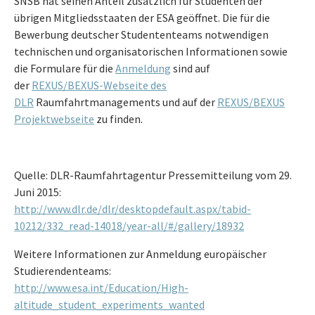
SNSB hat seinen Anteil zusätzlich für Studenten der
übrigen Mitgliedsstaaten der ESA geöffnet. Die für die
Bewerbung deutscher Studententeams notwendigen
technischen und organisatorischen Informationen sowie
die Formulare für die
Anmeldung
sind auf
der
REXUS/BEXUS-Webseite des
DLR
Raumfahrtmanagements und auf der
REXUS/BEXUS
Projektwebseite
zu finden.
Quelle: DLR-Raumfahrtagentur Pressemitteilung vom 29.
Juni 2015:
http://www.dlr.de/dlr/desktopdefault.aspx/tabid-
10212/332_read-14018/year-all/#/gallery/18932
Weitere Informationen zur Anmeldung europäischer
Studierendenteams:
http://www.esa.int/Education/High-
altitude_student_experiments_wanted