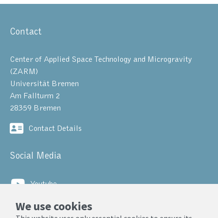
Contact
Center of Applied Space Technology and Microgravity
(ZARM)
Universität Bremen
Am Fallturm 2
28359 Bremen
Contact Details
Social Media
Youtube
We use cookies
LinkedIn
This website uses only essential cookies to ensure its