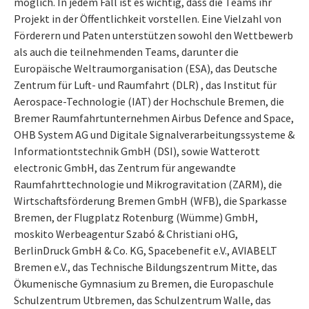
möglich. In jedem Fall ist es wichtig, dass die Teams ihr
Projekt in der Öffentlichkeit vorstellen. Eine Vielzahl von
Förderern und Paten unterstützen sowohl den Wettbewerb
als auch die teilnehmenden Teams, darunter die
Europäische Weltraumorganisation (ESA), das Deutsche
Zentrum für Luft- und Raumfahrt (DLR) , das Institut für
Aerospace-Technologie (IAT) der Hochschule Bremen, die
Bremer Raumfahrtunternehmen Airbus Defence and Space,
OHB System AG und Digitale Signalverarbeitungssysteme &
Informationtstechnik GmbH (DSI), sowie Watterott
electronic GmbH, das Zentrum für angewandte
Raumfahrttechnologie und Mikrogravitation (ZARM), die
Wirtschaftsförderung Bremen GmbH (WFB), die Sparkasse
Bremen, der Flugplatz Rotenburg (Wümme) GmbH,
moskito Werbeagentur Szabó & Christiani oHG,
BerlinDruck GmbH & Co. KG, Spacebenefit e.V., AVIABELT
Bremen e.V., das Technische Bildungszentrum Mitte, das
Ökumenische Gymnasium zu Bremen, die Europaschule
Schulzentrum Utbremen, das Schulzentrum Walle, das