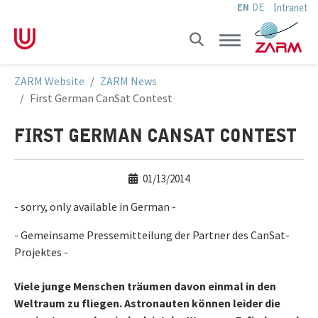
Intranet
EN
DE
Skip to main navigation
Skip to main content
Skip to page footer
You are here:
ZARM Website
ZARM News
First German CanSat Contest
FIRST GERMAN CANSAT CONTEST
01/13/2014
- sorry, only available in German -
- Gemeinsame Pressemitteilung der Partner des CanSat-
Projektes -
Viele junge Menschen träumen davon einmal in den
Weltraum zu fliegen. Astronauten können leider die