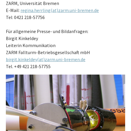
ZARM, Universität Bremen
E-Mail:
regina.herrling(at)zarm.uni-bremen.de
Tel: 0421 218-57756
Für allgemeine Presse- und Bildanfragen:
Birgit Kinkeldey
Leiterin Kommunikation
ZARM Fallturm-Betriebsgesellschaft mbH
birgit.kinkeldey(at)zarm.uni-bremen.de
Tel. +49 421 218-57755