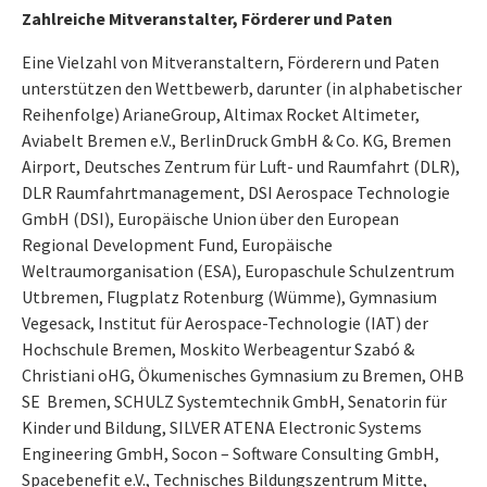
Zahlreiche Mitveranstalter, Förderer und Paten
Eine Vielzahl von Mitveranstaltern, Förderern und Paten
unterstützen den Wettbewerb, darunter (in alphabetischer
Reihenfolge) ArianeGroup, Altimax Rocket Altimeter,
Aviabelt Bremen e.V., BerlinDruck GmbH & Co. KG, Bremen
Airport, Deutsches Zentrum für Luft- und Raumfahrt (DLR),
DLR Raumfahrtmanagement, DSI Aerospace Technologie
GmbH (DSI), Europäische Union über den European
Regional Development Fund, Europäische
Weltraumorganisation (ESA), Europaschule Schulzentrum
Utbremen, Flugplatz Rotenburg (Wümme), Gymnasium
Vegesack, Institut für Aerospace-Technologie (IAT) der
Hochschule Bremen, Moskito Werbeagentur Szabó &
Christiani oHG, Ökumenisches Gymnasium zu Bremen, OHB
SE Bremen, SCHULZ Systemtechnik GmbH, Senatorin für
Kinder und Bildung, SILVER ATENA Electronic Systems
Engineering GmbH, Socon – Software Consulting GmbH,
Spacebenefit e.V., Technisches Bildungszentrum Mitte,