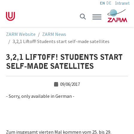
Intranet
EN
DE
Skip to main navigation
Skip to main content
Skip to page footer
You are here:
ZARM Website
ZARM News
3,2,1 Liftoff! Students start self-made satellites
3,2,1 LIFTOFF! STUDENTS START
SELF-MADE SATELLITES
09/06/2017
- Sorry, only available in German -
Zum insgesamt vierten Mal kommen vom 25. bis 29.