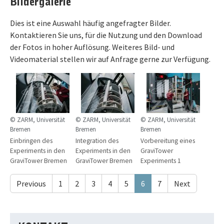
Bildergalerie
Dies ist eine Auswahl häufig angefragter Bilder.
Kontaktieren Sie uns, für die Nutzung und den Download
der Fotos in hoher Auflösung. Weiteres Bild- und
Videomaterial stellen wir auf Anfrage gerne zur Verfügung.
© ZARM, Universität
© ZARM, Universität
© ZARM, Universität
Bremen
Bremen
Bremen
Einbringen des
Integration des
Vorbereitung eines
Experiments in den
Experiments in den
GraviTower
GraviTower Bremen
GraviTower Bremen
Experiments 1
Previous
1
2
3
4
5
6
7
Next