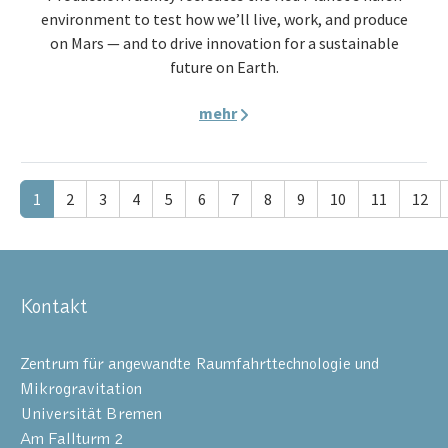
environment to test how we’ll live, work, and produce
on Mars — and to drive innovation for a sustainable
future on Earth.
mehr
1
2
3
4
5
6
7
8
9
10
11
12
Kontakt
Zentrum für angewandte Raumfahrttechnologie und
Mikrogravitation
Universität Bremen
Am Fallturm 2