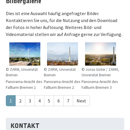
Bildergalerie
Dies ist eine Auswahl häufig angefragter Bilder.
Kontaktieren Sie uns, für die Nutzung und den Download
der Fotos in hoher Auflösung. Weiteres Bild- und
Videomaterial stellen wir auf Anfrage gerne zur Verfügung.
© ZARM, Universität
© ZARM, Universität
© Jonas Ginter / ZARM,
Bremen
Bremen
Universität Bremen
Panorama-Ansicht des
Panorama-Ansicht des
Panorama-Ansicht des
Fallturm Bremen 1
Fallturm Bremen 2
Fallturm Bremen 3
1
2
3
4
5
6
7
Next
KONTAKT