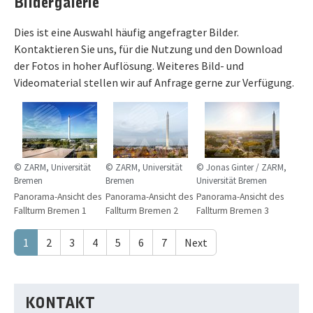
Bildergalerie
Dies ist eine Auswahl häufig angefragter Bilder.
Kontaktieren Sie uns, für die Nutzung und den Download
der Fotos in hoher Auflösung. Weiteres Bild- und
Videomaterial stellen wir auf Anfrage gerne zur Verfügung.
© ZARM, Universität
© ZARM, Universität
© Jonas Ginter / ZARM,
Bremen
Bremen
Universität Bremen
Panorama-Ansicht des
Panorama-Ansicht des
Panorama-Ansicht des
Fallturm Bremen 1
Fallturm Bremen 2
Fallturm Bremen 3
1
2
3
4
5
6
7
Next
KONTAKT