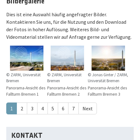
Bildergalerie
Dies ist eine Auswahl häufig angefragter Bilder.
Kontaktieren Sie uns, für die Nutzung und den Download
der Fotos in hoher Auflösung. Weiteres Bild- und
Videomaterial stellen wir auf Anfrage gerne zur Verfügung.
© ZARM, Universität
© ZARM, Universität
© Jonas Ginter / ZARM,
Bremen
Bremen
Universität Bremen
Panorama-Ansicht des
Panorama-Ansicht des
Panorama-Ansicht des
Fallturm Bremen 1
Fallturm Bremen 2
Fallturm Bremen 3
1
2
3
4
5
6
7
Next
KONTAKT