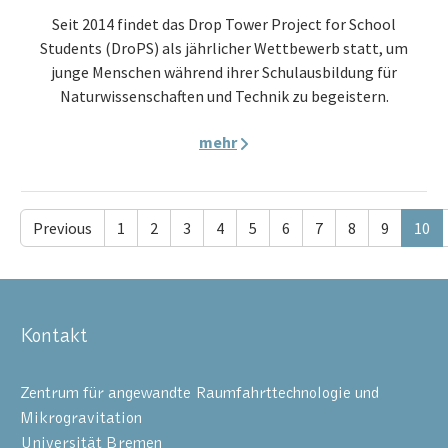
Seit 2014 findet das Drop Tower Project for School
Students (DroPS) als jährlicher Wettbewerb statt, um
junge Menschen während ihrer Schulausbildung für
Naturwissenschaften und Technik zu begeistern.
mehr
Previous
1
2
3
4
5
6
7
8
9
10
Kontakt
Zentrum für angewandte Raumfahrttechnologie und
Mikrogravitation
Universität Bremen