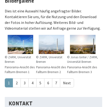
Bildergalerie
Dies ist eine Auswahl häufig angefragter Bilder.
Kontaktieren Sie uns, für die Nutzung und den Download
der Fotos in hoher Auflösung. Weiteres Bild- und
Videomaterial stellen wir auf Anfrage gerne zur Verfügung.
© ZARM, Universität
© ZARM, Universität
© Jonas Ginter / ZARM,
Bremen
Bremen
Universität Bremen
Panorama-Ansicht des
Panorama-Ansicht des
Panorama-Ansicht des
Fallturm Bremen 1
Fallturm Bremen 2
Fallturm Bremen 3
1
2
3
4
5
6
7
Next
KONTAKT